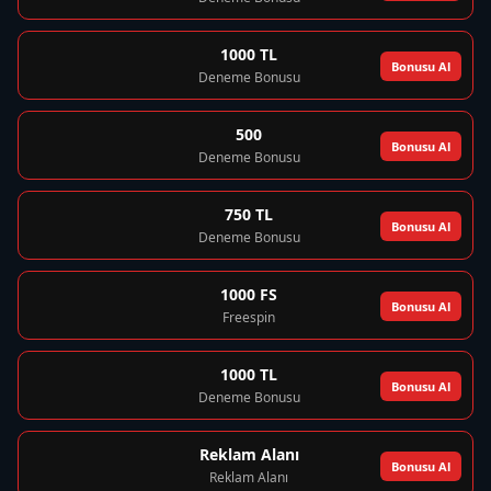
1000 TL
Bonusu Al
Deneme Bonusu
500
Bonusu Al
Deneme Bonusu
750 TL
Bonusu Al
Deneme Bonusu
1000 FS
Bonusu Al
Freespin
1000 TL
Bonusu Al
Deneme Bonusu
Reklam Alanı
Bonusu Al
Reklam Alanı