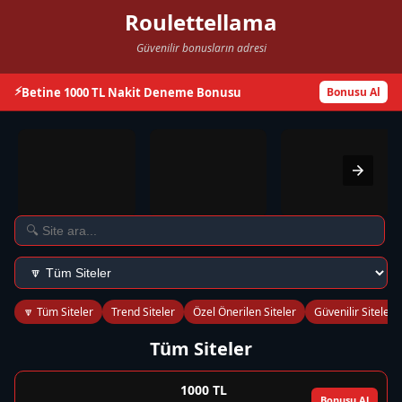
Roulettellama
Güvenilir bonusların adresi
⚡
Betine 1000 TL Nakit Deneme Bonusu
Bonusu Al
🔽 Tüm Siteler
Trend Siteler
Özel Önerilen Siteler
Güvenilir Siteler
Tüm Siteler
1000 TL
Bonusu Al