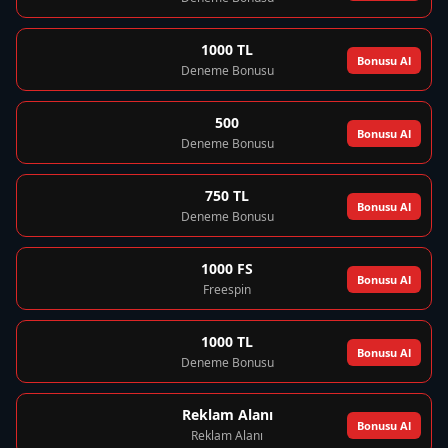
1000 TL
Bonusu Al
Deneme Bonusu
500
Bonusu Al
Deneme Bonusu
750 TL
Bonusu Al
Deneme Bonusu
1000 FS
Bonusu Al
Freespin
1000 TL
Bonusu Al
Deneme Bonusu
Reklam Alanı
Bonusu Al
Reklam Alanı