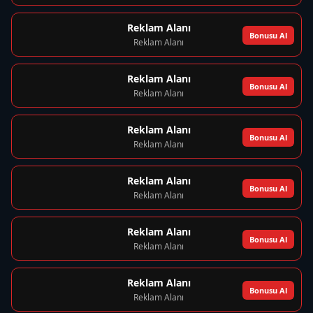
Reklam Alanı
Bonusu Al
Reklam Alanı
Reklam Alanı
Bonusu Al
Reklam Alanı
Reklam Alanı
Bonusu Al
Reklam Alanı
Reklam Alanı
Bonusu Al
Reklam Alanı
Reklam Alanı
Bonusu Al
Reklam Alanı
Reklam Alanı
Bonusu Al
Reklam Alanı