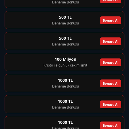
Deneme Bonusu
500 TL
Bonusu Al
Deneme Bonusu
500 TL
Bonusu Al
Deneme Bonusu
100 Milyon
Bonusu Al
Kripto ile günlük çekim limit
1000 TL
Bonusu Al
Deneme Bonusu
1000 TL
Bonusu Al
Deneme Bonusu
1000 TL
Bonusu Al
Deneme Bonusu