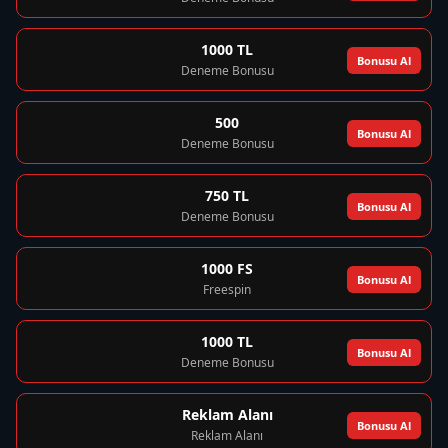
1000 TL
Bonusu Al
Deneme Bonusu
500
Bonusu Al
Deneme Bonusu
750 TL
Bonusu Al
Deneme Bonusu
1000 FS
Bonusu Al
Freespin
1000 TL
Bonusu Al
Deneme Bonusu
Reklam Alanı
Bonusu Al
Reklam Alanı