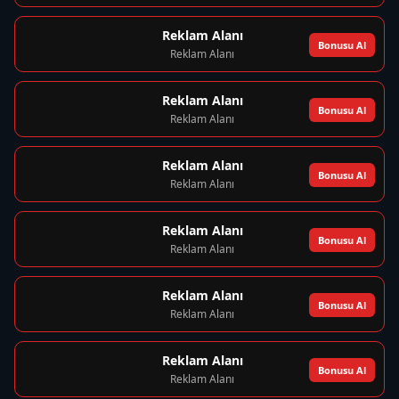
Reklam Alanı
Bonusu Al
Reklam Alanı
Reklam Alanı
Bonusu Al
Reklam Alanı
Reklam Alanı
Bonusu Al
Reklam Alanı
Reklam Alanı
Bonusu Al
Reklam Alanı
Reklam Alanı
Bonusu Al
Reklam Alanı
Reklam Alanı
Bonusu Al
Reklam Alanı