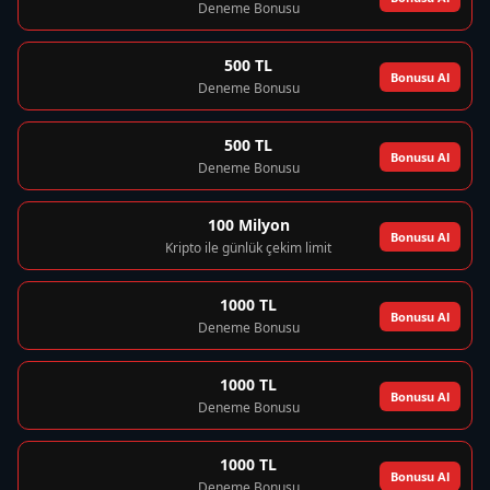
Deneme Bonusu
500 TL
Bonusu Al
Deneme Bonusu
500 TL
Bonusu Al
Deneme Bonusu
100 Milyon
Bonusu Al
Kripto ile günlük çekim limit
1000 TL
Bonusu Al
Deneme Bonusu
1000 TL
Bonusu Al
Deneme Bonusu
1000 TL
Bonusu Al
Deneme Bonusu