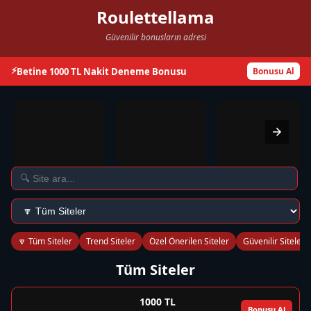
Roulettellama
Güvenilir bonusların adresi
⚡
Betine 1000 TL Nakit Deneme Bonusu
Bonusu Al
🔽 Tüm Siteler
Trend Siteler
Özel Önerilen Siteler
Güvenilir Siteler
Tüm Siteler
1000 TL
Bonusu Al