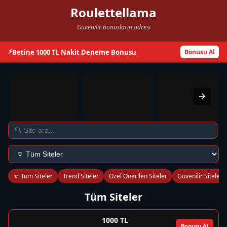
Roulettellama
Güvenilir bonusların adresi
⚡
Betine 1000 TL Nakit Deneme Bonusu
Bonusu Al
🔽 Tüm Siteler
Trend Siteler
Özel Önerilen Siteler
Güvenilir Siteler
Tüm Siteler
1000 TL
Bonusu Al