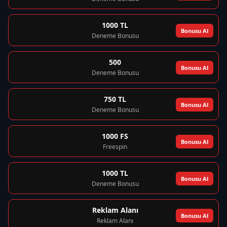
1000 TL
Bonusu Al
Deneme Bonusu
500
Bonusu Al
Deneme Bonusu
750 TL
Bonusu Al
Deneme Bonusu
1000 FS
Bonusu Al
Freespin
1000 TL
Bonusu Al
Deneme Bonusu
Reklam Alanı
Bonusu Al
Reklam Alanı