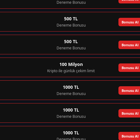
Deneme Bonusu
500 TL
Bonusu Al
Deneme Bonusu
500 TL
Bonusu Al
Deneme Bonusu
100 Milyon
Bonusu Al
Kripto ile günlük çekim limit
1000 TL
Bonusu Al
Deneme Bonusu
1000 TL
Bonusu Al
Deneme Bonusu
1000 TL
Bonusu Al
Deneme Bonusu