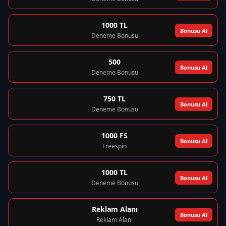
1000 TL
Bonusu Al
Deneme Bonusu
500
Bonusu Al
Deneme Bonusu
750 TL
Bonusu Al
Deneme Bonusu
1000 FS
Bonusu Al
Freespin
1000 TL
Bonusu Al
Deneme Bonusu
Reklam Alanı
Bonusu Al
Reklam Alanı