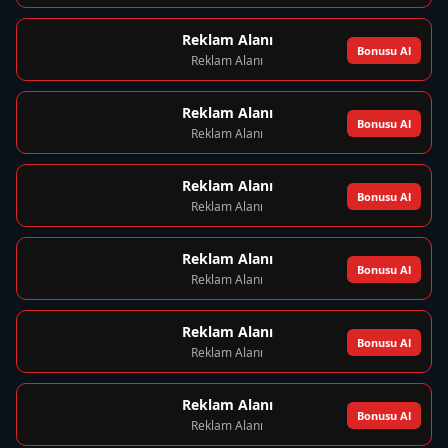
Reklam Alanı
Bonusu Al
Reklam Alanı
Reklam Alanı
Bonusu Al
Reklam Alanı
Reklam Alanı
Bonusu Al
Reklam Alanı
Reklam Alanı
Bonusu Al
Reklam Alanı
Reklam Alanı
Bonusu Al
Reklam Alanı
Reklam Alanı
Bonusu Al
Reklam Alanı