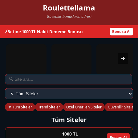
Roulettellama
Güvenilir bonusların adresi
⚡
Betine 1000 TL Nakit Deneme Bonusu
Bonusu Al
🔽 Tüm Siteler
Trend Siteler
Özel Önerilen Siteler
Güvenilir Siteler
Tüm Siteler
1000 TL
Bonusu Al