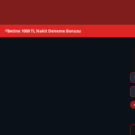
⚡
Betine 1000 TL Nakit Deneme Bonusu
