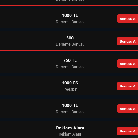
1000 TL
Bonusu Al
Deneme Bonusu
500
Bonusu Al
Deneme Bonusu
750 TL
Bonusu Al
Deneme Bonusu
1000 FS
Bonusu Al
Freespin
1000 TL
Bonusu Al
Deneme Bonusu
Reklam Alanı
Bonusu Al
Reklam Alanı