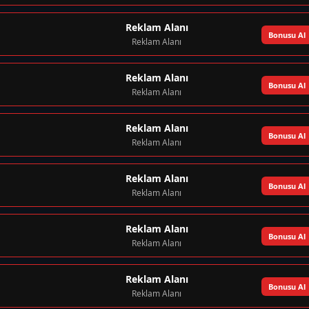
Reklam Alanı
Bonusu Al
Reklam Alanı
Reklam Alanı
Bonusu Al
Reklam Alanı
Reklam Alanı
Bonusu Al
Reklam Alanı
Reklam Alanı
Bonusu Al
Reklam Alanı
Reklam Alanı
Bonusu Al
Reklam Alanı
Reklam Alanı
Bonusu Al
Reklam Alanı