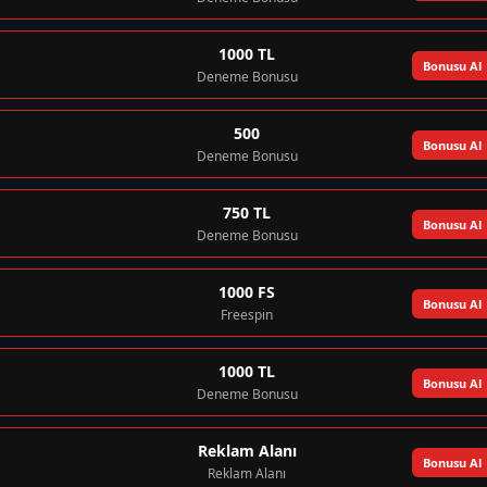
1000 TL
Bonusu Al
Deneme Bonusu
500
Bonusu Al
Deneme Bonusu
750 TL
Bonusu Al
Deneme Bonusu
1000 FS
Bonusu Al
Freespin
1000 TL
Bonusu Al
Deneme Bonusu
Reklam Alanı
Bonusu Al
Reklam Alanı