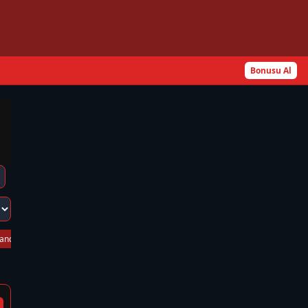
Bonusu Al
andıran Siteler
Bol Bonuslu Siteler
Güvenilir Bilinen Siteler
Avurap Lisans