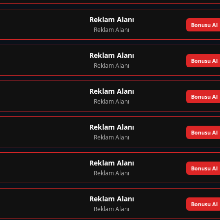
Reklam Alanı
Bonusu Al
Reklam Alanı
Reklam Alanı
Bonusu Al
Reklam Alanı
Reklam Alanı
Bonusu Al
Reklam Alanı
Reklam Alanı
Bonusu Al
Reklam Alanı
Reklam Alanı
Bonusu Al
Reklam Alanı
Reklam Alanı
Bonusu Al
Reklam Alanı