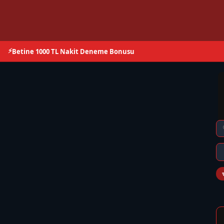
⚡
Betine 1000 TL Nakit Deneme Bonusu
