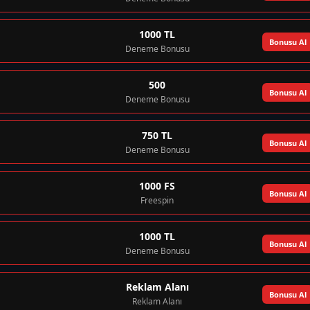
1000 TL
Bonusu Al
Deneme Bonusu
500
Bonusu Al
Deneme Bonusu
750 TL
Bonusu Al
Deneme Bonusu
1000 FS
Bonusu Al
Freespin
1000 TL
Bonusu Al
Deneme Bonusu
Reklam Alanı
Bonusu Al
Reklam Alanı