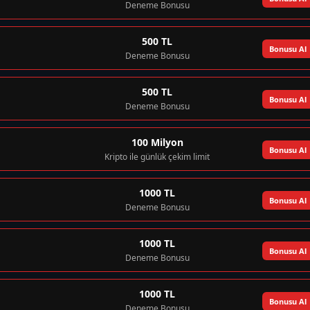
Deneme Bonusu
500 TL
Bonusu Al
Deneme Bonusu
500 TL
Bonusu Al
Deneme Bonusu
100 Milyon
Bonusu Al
Kripto ile günlük çekim limit
1000 TL
Bonusu Al
Deneme Bonusu
1000 TL
Bonusu Al
Deneme Bonusu
1000 TL
Bonusu Al
Deneme Bonusu