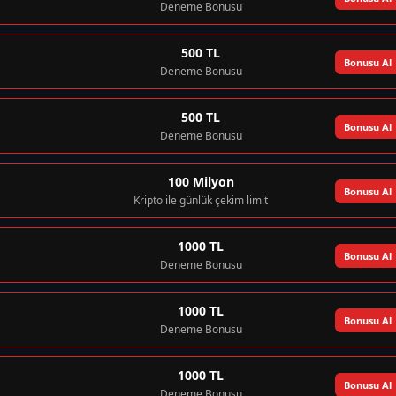
Deneme Bonusu
500 TL
Bonusu Al
Deneme Bonusu
500 TL
Bonusu Al
Deneme Bonusu
100 Milyon
Bonusu Al
Kripto ile günlük çekim limit
1000 TL
Bonusu Al
Deneme Bonusu
1000 TL
Bonusu Al
Deneme Bonusu
1000 TL
Bonusu Al
Deneme Bonusu