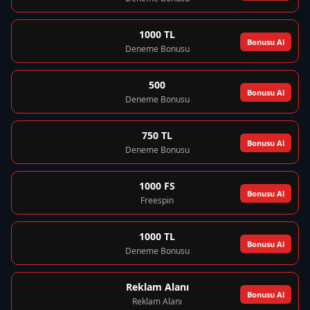
1000 TL
Bonusu Al
Deneme Bonusu
500
Bonusu Al
Deneme Bonusu
750 TL
Bonusu Al
Deneme Bonusu
1000 FS
Bonusu Al
Freespin
1000 TL
Bonusu Al
Deneme Bonusu
Reklam Alanı
Bonusu Al
Reklam Alanı